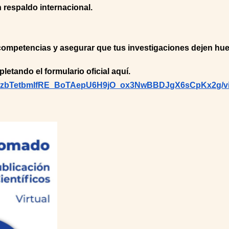
on respaldo internacional.
s competencias y asegurar que tus investigaciones dejen hu
letando el formulario oficial aquí.
SeljizbTetbmIfRE_BoTAepU6H9jO_ox3NwBBDJgX6sCpKx2g/v