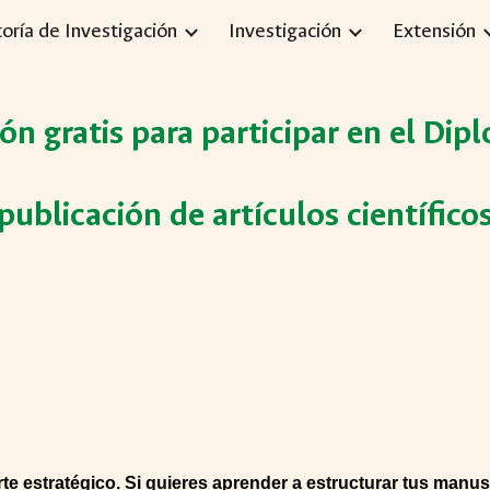
toría de Investigación
Investigación
Extensión
ip to main content
Skip to navigat
ión gratis para participar en el Di
publicación de artículos científico
 arte estratégico. Si quieres aprender a estructurar tus man