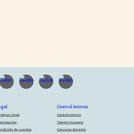
egal
Control Interno
égimen legal
Control interno
ontratación
Talento humano
endición de cuentas
Concurso docente