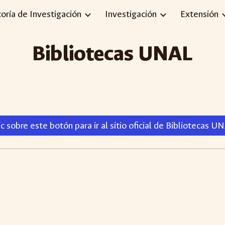
toría de Investigación
Investigación
Extensión
ip to main content
Skip to navigat
Bibliotecas UNAL
ic sobre este botón para ir al sitio oficial de Bibliotecas U