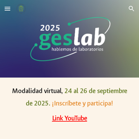
Skip to main content
Skip to navigation
M
odalidad virtual,
2
4
al 2
6
de septiembre
de 202
5
.
¡Inscríbete y participa!
Link YouTube