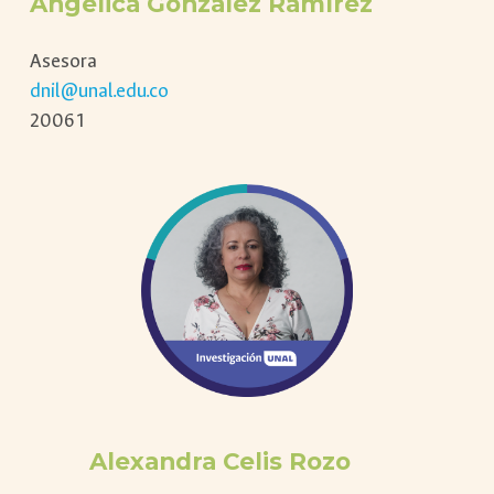
Angélica González Ramírez
Asesora
dnil@unal.edu.co
20061
Alexandra Celis Rozo