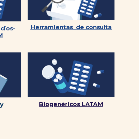
Herramientas de c
onsulta
cios-
M
Biogenéricos LATAM
 y