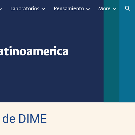
Laboratorios
Pensamiento
More
ion
latinoamerica
l de DIME