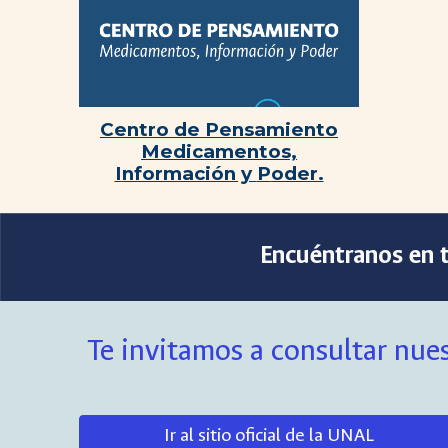
Centro de
P
ensamiento
M
edicamentos,
I
nformación y
P
oder.
Encuéntranos en t
Te invitamos a consultar nues
Ir al sitio oficial de la UNAL