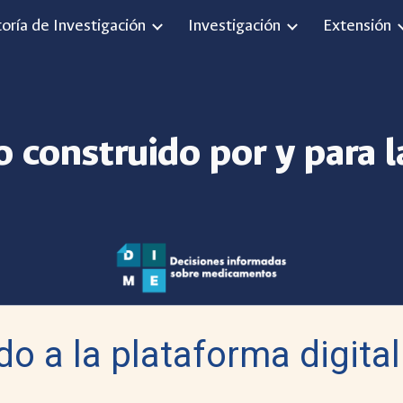
toría de Investigación
Investigación
Extensión
ip to main content
Skip to navigat
 construido por y para 
do a la plataforma digita