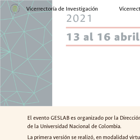
Vicerrectoría de Investigación
Vicerrec
Sk
El evento GESLAB es organizado por la Dirección
de la Universidad Nacional de Colombi
a
.
La
primera versión
se realizó, en modalidad virtu