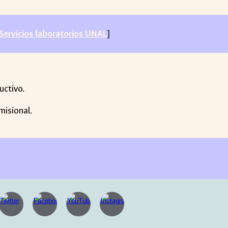
Servicios laboratorios UNAL
]
uctivo.
misional.