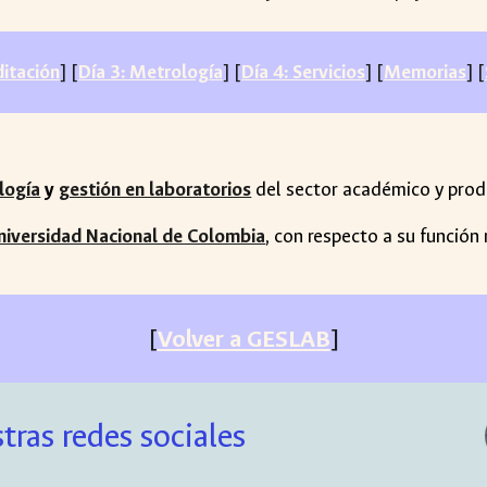
ditación
] [
Día 3: Metrología
] [
Día 4: Servicios
] [
Memorias
] [
logía
y
gestión en laboratorios
del sector académico y prod
Universidad Nacional de Colombia
, con respecto a su función 
[
Volver a GESLAB
]
tras redes sociales