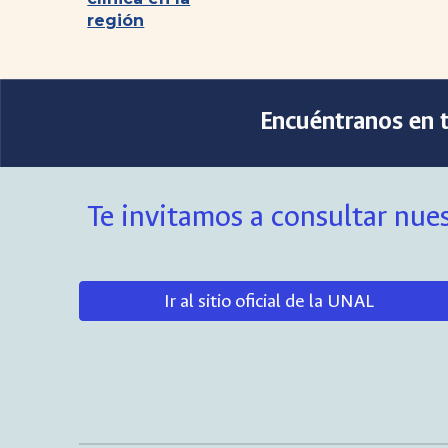
región
Encuéntranos en t
Te invitamos a consultar nues
Ir al sitio oficial de la UNAL