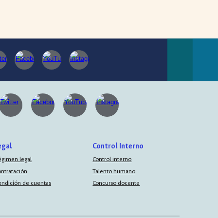
egal
Control Interno
égimen legal
Control interno
ontratación
Talento humano
endición de cuentas
Concurso docente