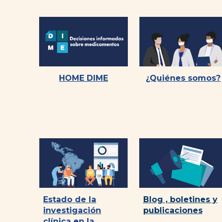
HOME DIME
¿Quiénes somos?
Blog , boletines y
Estado de la
publicaciones
investigación
clínica en la