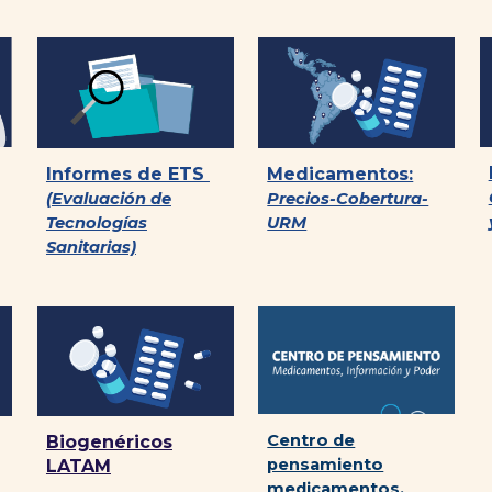
Informes de ETS
Medicamentos:
(Evaluación de
Precios-Cobertura-
Tecnologías
URM
Sanitarias)
Centro de
Biogenéricos
pensamiento
LATAM
medicamentos,