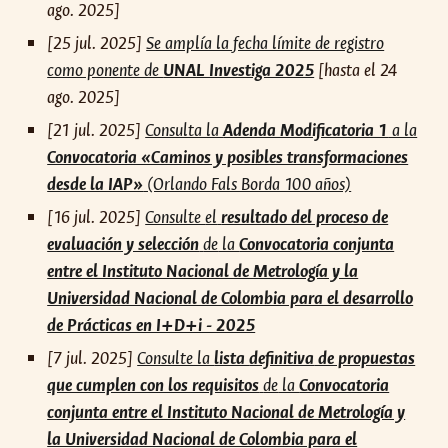
ago. 2025]
[25 jul. 2025]
Se amplía la fecha límite de registro
como ponente de
UNAL Investiga 2025
[hasta el 24
ago. 2025]
[21 jul. 2025]
Consulta la
Adenda Modificatoria 1
a la
Convocatoria «Caminos y posibles transformaciones
desde la IAP»
(Orlando Fals Borda 100 años)
[
16
ju
l
. 2025]
Consulte
el
resultado del proceso de
evaluación y selección
de
la
Convocatoria conjunta
entre el Instituto Nacional de Metrología y la
Universidad Nacional de Colombia para el desarrollo
de Prácticas en I+D+i - 2025
[
7
ju
l
. 2025]
Consulte la
lista
definitiva
de propuestas
que cumplen con los requisitos
de
la
Convocatoria
conjunta entre el Instituto Nacional de Metrología y
la Universidad Nacional de Colombia para el