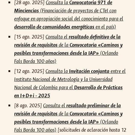
[28 ago. 2025]
Consulta la
Convocatoria 971 de
Minciencias
(Financiación de proyectos de CTeI con
enfoque en apropiación social del conocimiento para el
desarrollo de comunidades energéticas
en el país)
[
15
ago. 2025]
Consulta el
resultado
definitivo
de la
revisión de requisitos
de la
Convocatoria «Caminos y
posibles transformaciones desde la IAP»
(Orlando
Fals Borda 100 años)
[12 ago. 2025]
Consulta la
Invitación conjunta
entre el
Instituto Nacional de Metrología y la Universidad
Nacional de Colombia para el
Desarrollo de Prácticas
en I+D+i - 2025
[
8
ago
. 2025]
Consulta
el
resultado preliminar de la
revisión de requisitos
de
la
Convocatoria «Caminos y
posibles transformaciones desde la IAP»
(Orlando
Fals Borda 100 años)
[solicitudes de aclaración hasta 12