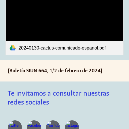
20240130-cactus-comunicado-espanol.pdf
[Boletín SIUN 66
4
,
1
/2 de
febrero
de 2024]
Te invitamos a consultar nuestras
redes sociales