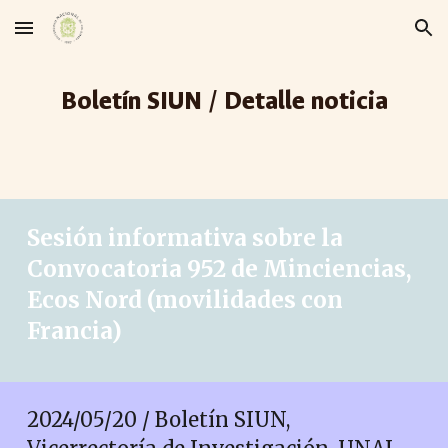
Skip to main content
Skip to navigation
Boletín SIUN / Detalle noticia
Sesi
ón
informativa sobre la
Convocatoria 952 de Minciencias,
Ecos Nord
(movilidades con
Francia
)
2024/05/
20
/ Boletín SIUN,