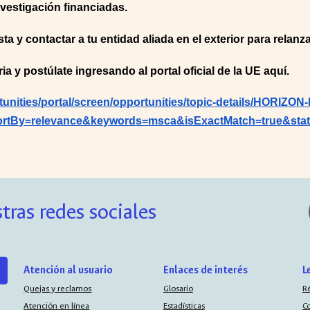
nvestigación financiadas.
y contactar a tu entidad aliada en el exterior para relanzar 
 y postúlate ingresando al portal oficial de la UE aquí.
rtunities/portal/screen/opportunities/topic-details/HORIZ
tBy=relevance&keywords=msca&isExactMatch=true&stat
tras redes sociales
Atención al usuario
Enlaces de interés
L
Quejas y reclamos
Glosario
R
Atención en línea
Estadísticas
C