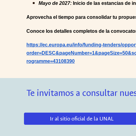
Mayo de 2027:
Inicio de las estancias de i
Aprovecha el tiempo para consolidar tu propuesta 
Conoce los detalles completos de la convocatoria
https://ec.europa.eu/info/funding-tenders/oppo
order=DESC&pageNumber=1&pageSize=50&sor
rogramme=43108390
Te invitamos a consultar nues
Ir al sitio oficial de la UNAL