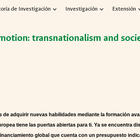
toría de Investigación
Investigación
Extensión
ip to main content
Skip to navigat
 motion: transnationalism and soci
s de adquirir nuevas habilidades mediante la formación avan
 Europea tiene las puertas abiertas para ti. Ya se encuentra 
inanciamiento global que cuenta con un presupuesto indica