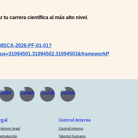
tu carrera científica al más alto nivel.
ON-MSCA-2026-PF-01-01?
us=31094501,31094502,31094503&frameworkP
egal
Control Interno
égimen legal
Control interno
ontratación
Talento humano